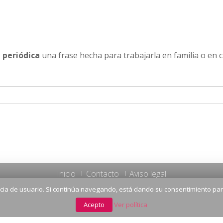
 periódica
una frase hecha para trabajarla en familia o en c
Inicio
Contacto
Aviso legal
encia de usuario. Si continúa navegando, está dando su consentimiento para
Acepto
Ver política
PÁGINA WEB SUBVENCIONADA POR: